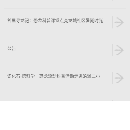
邻里寻龙记：恐龙科普课堂点亮龙城社区暑期时光
公告
识化石·悟科学｜恐龙流动科普活动走进沿滩二小
以赛促学 全员出彩——自贡恐龙博物馆在2026年市科普讲解大赛中斩获多个奖项